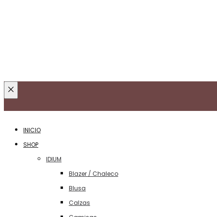
Cerca
de
INICIO
SHOP
IDIUM
Blazer / Chaleco
Blusa
Calzas