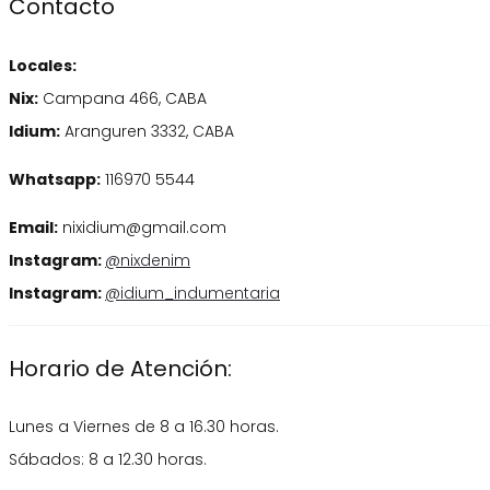
Contacto
producto
en
opciones
la
se
Locales:
página
pueden
Nix:
Campana 466, CABA
de
elegir
Idium:
Aranguren 3332, CABA
producto
en
Whatsapp:
116970 5544
la
página
Email:
nixidium@gmail.com
de
Instagram:
@nixdenim
producto
Instagram:
@idium_indumentaria
Horario de Atención:
Lunes a Viernes de 8 a 16.30 horas.
Sábados: 8 a 12.30 horas.