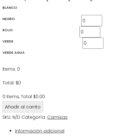
1
2
3
5
BLANCO
NEGRO
ROJO
VERDE
VERDE AGUA
Items
:
0
Total
:
$
0
0 Items, Total $0.00
Añadir al carrito
SKU:
N/D
Categoría:
Camisas
Información adicional