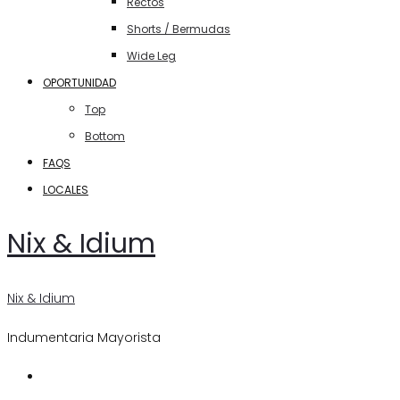
Rectos
Shorts / Bermudas
Wide Leg
OPORTUNIDAD
Top
Bottom
FAQS
LOCALES
Nix & Idium
Nix & Idium
Indumentaria Mayorista
Search