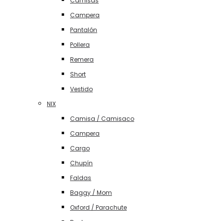
Camisas
Campera
Pantalón
Pollera
Remera
Short
Vestido
NIX
Camisa / Camisaco
Campera
Cargo
Chupín
Faldas
Baggy / Mom
Oxford / Parachute