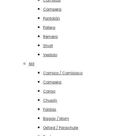
Camisas
Campera
Pantalón
Pollera
Remera
Short
Vestido
NIX
Camisa / Camisaco
Campera
Cargo
Chupín
Faldas
Baggy / Mom
Oxford / Parachute