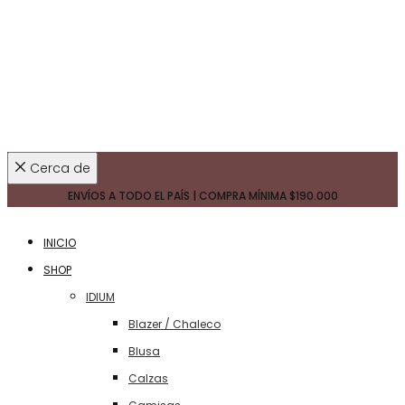
Cerca de
ENVÍOS A TODO EL PAÍS | COMPRA MÍNIMA
$190.000
INICIO
SHOP
IDIUM
Blazer / Chaleco
Blusa
Calzas