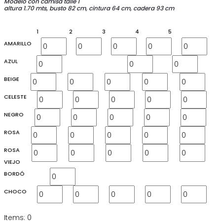
Modelo con camisa talle 1
altura 1.70 mts, busto 82 cm, cintura 64 cm, cadera 93 cm
1
2
3
4
5
AMARILLO
AZUL
BEIGE
CELESTE
NEGRO
ROSA
ROSA
VIEJO
BORDÓ
CHOCO
Items
:
0