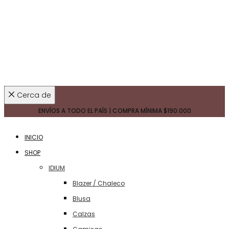
Cerca de
ENVÍOS A TODO EL PAÍS | COMPRA MÍNIMA
$190.000
INICIO
SHOP
IDIUM
Blazer / Chaleco
Blusa
Calzas