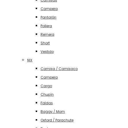
Camisas
Campera
Pantalón
Pollera
Remera
Short
Vestido
NIX
Camisa / Camisaco
Campera
Cargo
Chupín
Faldas
Baggy / Mom
Oxford / Parachute