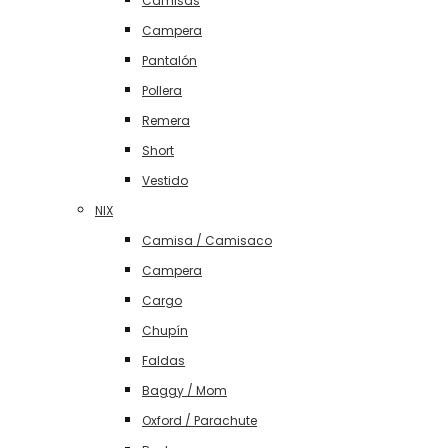
Camisas
Campera
Pantalón
Pollera
Remera
Short
Vestido
NIX
Camisa / Camisaco
Campera
Cargo
Chupín
Faldas
Baggy / Mom
Oxford / Parachute