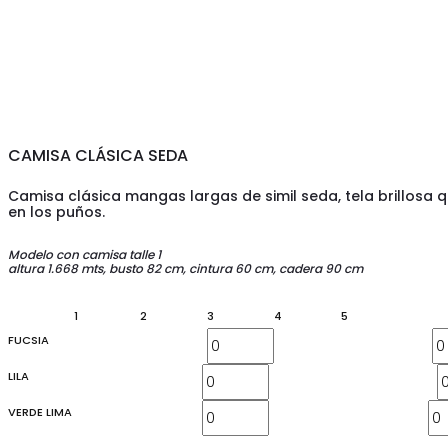
CAMISA CLÁSICA SEDA
Camisa clásica mangas largas de simil seda, tela brillosa qu
en los puños.
Modelo con camisa talle 1
altura 1.668 mts, busto 82 cm, cintura 60 cm, cadera 90 cm
1
2
3
4
5
FUCSIA
LILA
VERDE LIMA