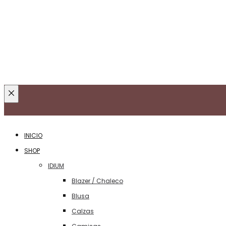
Cerca
de
INICIO
SHOP
IDIUM
Blazer / Chaleco
Blusa
Calzas