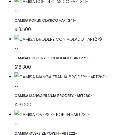
SELECCIONAR
Este
OPCIONES
producto
CAMISA POPLIN CLÁSICO -ART241-
tiene
$
13.500
múltiples
variantes.
SELECCIONAR
Este
Las
OPCIONES
producto
CAMISA BRODERY CON VOLADO -ART279-
opciones
tiene
$
16.300
se
múltiples
pueden
variantes.
SELECCIONAR
Este
elegir
Las
OPCIONES
producto
CAMISA MANGA FRANJA BRODERY -ART260-
en
opciones
tiene
$
16.000
la
se
múltiples
página
pueden
variantes.
SELECCIONAR
Este
de
elegir
Las
OPCIONES
producto
CAMISA OVERSIZE POPLIN -ART222-