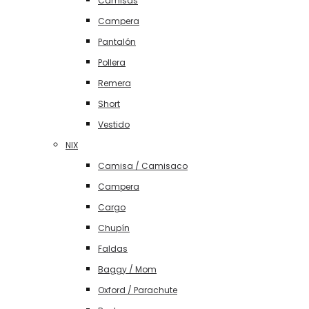
Camisas
Campera
Pantalón
Pollera
Remera
Short
Vestido
NIX
Camisa / Camisaco
Campera
Cargo
Chupín
Faldas
Baggy / Mom
Oxford / Parachute