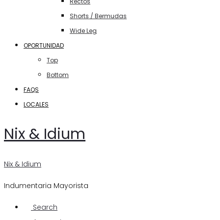
Rectos
Shorts / Bermudas
Wide Leg
OPORTUNIDAD
Top
Bottom
FAQS
LOCALES
Nix & Idium
Nix & Idium
Indumentaria Mayorista
Search