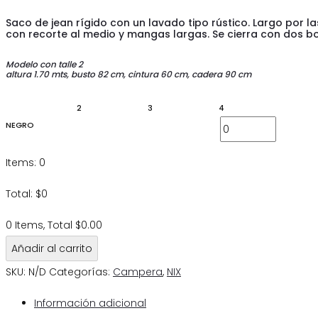
Saco de jean rígido con un lavado tipo rústico. Largo por las
con recorte al medio y mangas largas. Se cierra con dos 
Modelo con talle 2
altura 1.70 mts, busto 82 cm, cintura 60 cm, cadera 90 cm
2
3
4
NEGRO
Items
:
0
Total
:
$
0
0 Items, Total $0.00
Añadir al carrito
SKU:
N/D
Categorías:
Campera
,
NIX
Información adicional