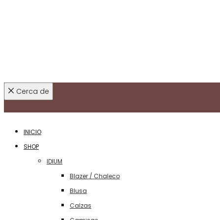
Cerca de
INICIO
SHOP
IDIUM
Blazer / Chaleco
Blusa
Calzas