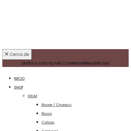
Cerca de
ENVÍOS A TODO EL PAÍS | COMPRA MÍNIMA
$190.000
INICIO
SHOP
IDIUM
Blazer / Chaleco
Blusa
Calzas