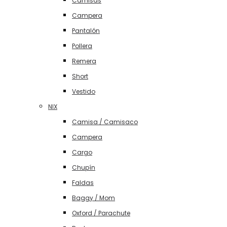
Camisas
Campera
Pantalón
Pollera
Remera
Short
Vestido
NIX
Camisa / Camisaco
Campera
Cargo
Chupín
Faldas
Baggy / Mom
Oxford / Parachute