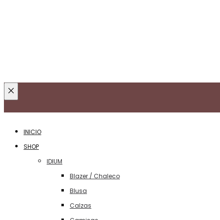
Cerca
de
INICIO
SHOP
IDIUM
Blazer / Chaleco
Blusa
Calzas