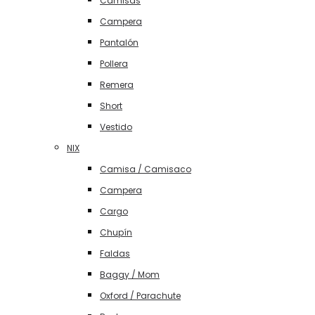
Camisas
Campera
Pantalón
Pollera
Remera
Short
Vestido
NIX
Camisa / Camisaco
Campera
Cargo
Chupín
Faldas
Baggy / Mom
Oxford / Parachute