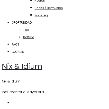
Rectos
Shorts / Bermudas
Wide Leg
OPORTUNIDAD
Top
Bottom
FAQS
LOCALES
Nix & Idium
Nix & Idium
Indumentaria Mayorista
Search