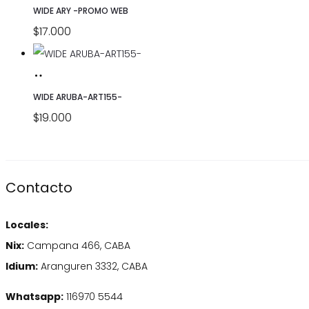
elegir
Las
OPCIONES
producto
WIDE ARY -PROMO WEB
desde
producto
en
opciones
tiene
$
17.000
$17.500
la
se
múltiples
hasta
página
pueden
variantes.
SELECCIONAR
Este
de
$17.800
elegir
Las
OPCIONES
producto
WIDE ARUBA-ART155-
producto
en
opciones
tiene
$
19.000
la
se
múltiples
página
pueden
variantes.
de
elegir
Las
Contacto
producto
en
opciones
la
se
Locales:
página
pueden
Nix:
Campana 466, CABA
de
elegir
Idium:
Aranguren 3332, CABA
producto
en
Whatsapp:
116970 5544
la