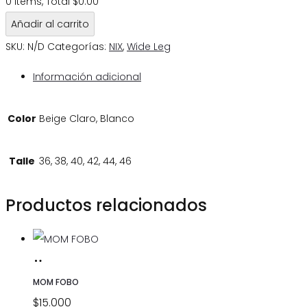
0 Items, Total $0.00
Añadir al carrito
SKU:
N/D
Categorías:
NIX
,
Wide Leg
Información adicional
Color
Beige Claro, Blanco
Talle
36, 38, 40, 42, 44, 46
Productos relacionados
SELECCIONAR
Este
OPCIONES
producto
MOM FOBO
tiene
$
15.000