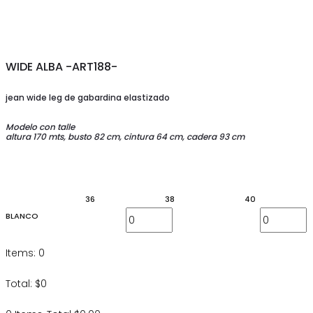
WIDE ALBA -ART188-
jean wide leg de gabardina elastizado
Modelo con talle
altura 170 mts,
busto 82 cm, cintura 64 cm, cadera 93 cm
36
38
40
BLANCO
Items
:
0
Total
:
$
0