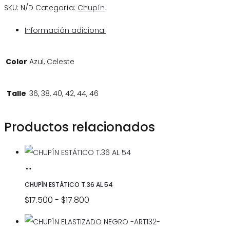
SKU:
N/D
Categoría:
Chupín
Información adicional
Color
Azul, Celeste
Talle
36, 38, 40, 42, 44, 46
Productos relacionados
SELECCIONAR
Este
OPCIONES
producto
CHUPÍN ESTÁTICO T.36 AL 54
tiene
Rango
$
17.500
-
$
17.800
múltiples
de
variantes.