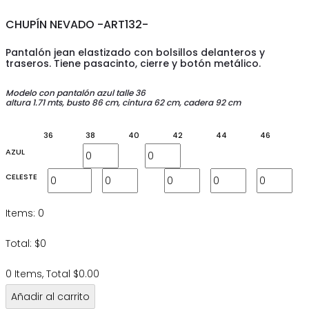
CHUPÍN NEVADO -ART132-
Pantalón jean elastizado con bolsillos delanteros y
traseros. Tiene pasacinto, cierre y botón metálico.
Modelo con pantalón azul talle 36
altura 1.71 mts,
busto 86 cm, cintura 62 cm, cadera 92 cm
36
38
40
42
44
46
AZUL
CELESTE
Items
:
0
Total
:
$
0
0 Items, Total $0.00
Añadir al carrito