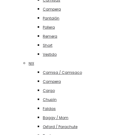
Camisas
Campera
Pantalón
Pollera
Remera
Short
Vestido
NIX
Camisa / Camisaco
Campera
Cargo
Chupín
Faldas
Baggy / Mom
Oxford / Parachute