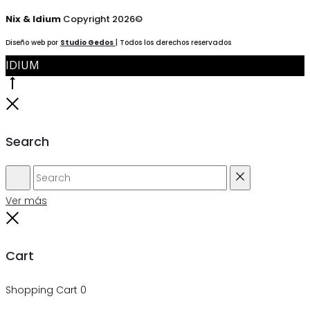
Nix & Idium
Copyright 2026©
Diseño web por
Studio Gedos
| Todos los derechos reservados
IDIUM
Go
to
Cerca
top
de
Search
Search
Reset
Ver más
Cerca
de
Cart
Shopping Cart
0