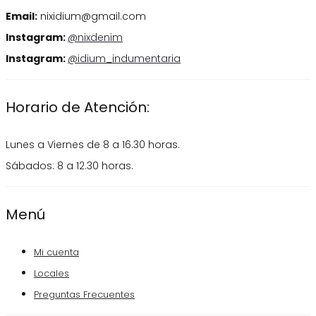
página
Email:
nixidium@gmail.com
de
Instagram:
@nixdenim
producto
Instagram:
@idium_indumentaria
Horario de Atención:
Lunes a Viernes de 8 a 16.30 horas.
Sábados: 8 a 12.30 horas.
Menú
Mi cuenta
Locales
Preguntas Frecuentes