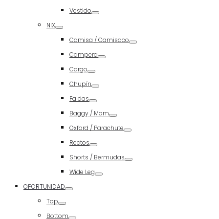
Toggle
Vestido
Toggle
NIX
Toggle
Camisa / Camisaco
Toggle
Campera
Toggle
Cargo
Toggle
Chupín
Toggle
Faldas
Toggle
Baggy / Mom
Toggle
Oxford / Parachute
Toggle
Rectos
Toggle
Shorts / Bermudas
Toggle
Wide Leg
Toggle
OPORTUNIDAD
Toggle
Top
Toggle
Bottom