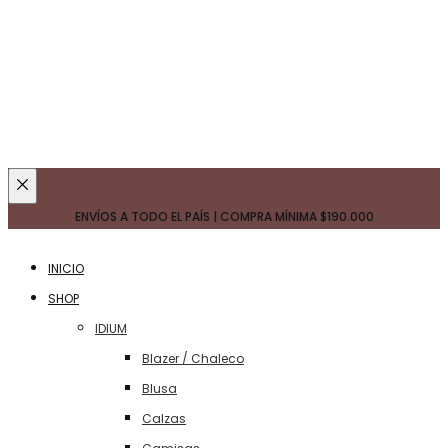
Cerca
ENVÍOS A TODO EL PAÍS | COMPRA MÍNIMA
$190.000
de
INICIO
SHOP
IDIUM
Blazer / Chaleco
Blusa
Calzas