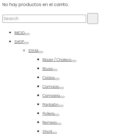
No hay productos en el carrito.
Search
Search
for:
INICIO
Toggle
SHOP
Toggle
IDIUM
Toggle
Blazer / Chaleco
Toggle
Blusa
Toggle
Calzas
Toggle
Camisas
Toggle
Campera
Toggle
Pantalón
Toggle
Pollera
Toggle
Remera
Toggle
Short